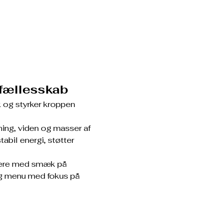
 fællesskab
 og styrker kroppen 
ing, viden og masser af 
abil energi, støtter 
dere med smæk på 
ig menu med fokus på 