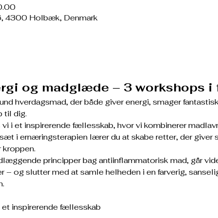
0.00
6, 4300 Holbæk, Denmark
nergi og madglæde – 3 workshops i
nd hverdagsmad, der både giver energi, smager fantastisk
til dig.
 i et inspirerende fællesskab, hvor vi kombinerer madlavn
 i ernæringsterapien lærer du at skabe retter, der giver st
r kroppen.
dlæggende principper bag antiinflammatorisk mad, går vi
 og slutter med at samle helheden i en farverig, sansel
n.
 et inspirerende fællesskab