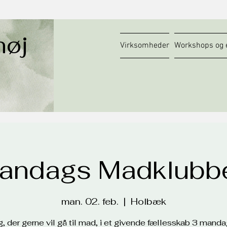
høj
Virksomheder
Workshops og 
andags Madklubb
man. 02. feb.
  |  
Holbæk
ig, der gerne vil gå til mad, i et givende fællesskab 3 mand