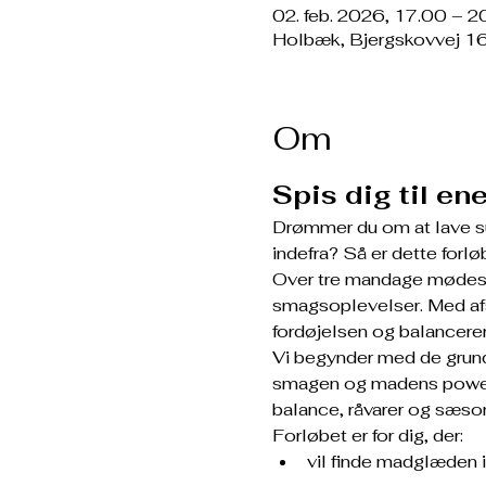
02. feb. 2026, 17.00 – 2
Holbæk, Bjergskovvej 1
Om
Spis dig til e
Drømmer du om at lave su
indefra? Så er dette forløb 
Over tre mandage mødes vi
smagsoplevelser. Med afsæt
fordøjelsen og balancere
Vi begynder med de grun
smagen og madens power –
balance, råvarer og sæso
Forløbet er for dig, der:
vil finde madglæden i