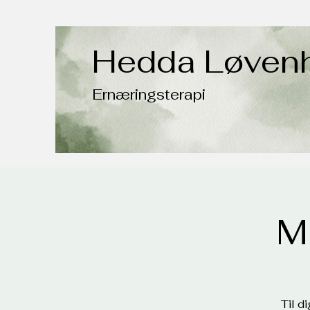
Hedda Løven
Ernæringsterapi
M
Til d