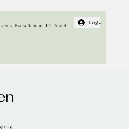
Log In
events
Konsultationer 1:1
Andet
en
age og